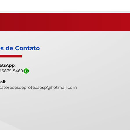
s de Contato
atsApp
:
) 96879-5469
ail
:
tatoredesdeprotecaosp@hotmail.com